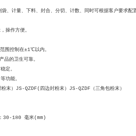
制袋、计量、下料、封合、分切、计数、同时可根据客户要求配
示，操作方便。
差范围控制在±1℃以内。
证产品的卫生可靠。
与稳定。
口等功能。
封粉末）JS-QZDF(四边封粉末）JS-QZDF（三角包粉末）
30-180 毫米(mm)