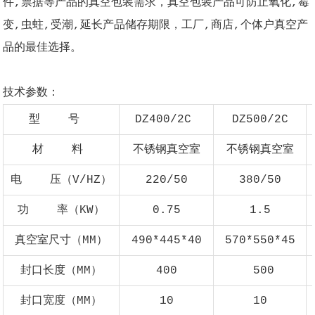
件,票据等产品的真空包装需求，真空包装产品可防止氧化,霉
变,虫蛀,受潮,延长产品储存期限，工厂,商店,个体户真空产
品的最佳选择。
技术参数：
型 号
DZ400/2C
DZ500/2C
材 料
不锈钢真空室
不锈钢真空室
电 压（V/HZ）
220/50
380/50
功 率（KW）
0.75
1.5
真空室尺寸（MM）
490*445*40
570*550*45
封口长度（MM）
400
500
封口宽度（MM）
10
10