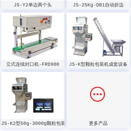
JS-Y2单边两个头
JS-25Kg-DB1自动折边
立式连续封口机-FRD900
JS-K型颗粒包装机成套设备
JS-K2型50g-3000g颗粒包装机
更多产品