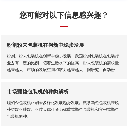
您可能对以下信息感兴趣？
粉剂粉末包装机在创新中稳步发展
粉剂、粉末包装机在创新中稳步发展，我国粉剂包装机在包装行
业占有一定的比例，随着生活水平的提高，粉末包装机的需求量
越来越大，市场的发展空间和潜力越来越大，据研究，自动粉末
包装机的应用行业本身具有巨大的***发展空间和**装备使用的
需求；另一方面，***粉体物包装机的发展相对于全球处于相对
落后的状态，产业本身就有巨大的技术升级和行业规范化的需
市场颗粒包装机的种类解析
求。这就需要我们的粉剂包装机要创新，任何事物只有创新才嫩
现如今包装机正朝着多样化发展趋势发展。就拿颗粒包装机来说
发展，粉末包装机也不例外。
种类数不胜数。不过大体可分为称重式颗粒包装机和容积式颗粒
包装机两种。
称重式颗粒包装机的种类又可分为：